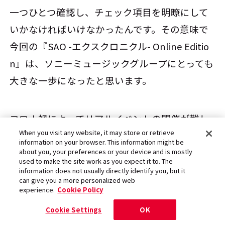
一つひとつ確認し、チェック項目を明瞭にして
いかなければいけなかったんです。その意味で
今回の『SAO -エクスクロニクル- Online Editio
n』は、ソニーミュージックグループにとっても
大きな一歩になったと思います。
コロナ禍によってリアルイベントの開催が難し
When you visit any website, it may store or retrieve
くなったことで、オンラインでイベントを実施
information on your browser. This information might be
する機会が増えました。今後はリアルとオンラ
about you, your preferences or your device and is mostly
used to make the site work as you expect it to. The
インのハイブリッド開催が主流になると予測さ
information does not usually directly identify you, but it
can give you a more personalized web
れますし、オンラインにおいてはライブも含め
experience.
Cookie Policy
て新しい見せ方やデジタルグッズの販売にも挑
Cookie Settings
OK
戦し、さらなるマネタイズの方法も模索してい