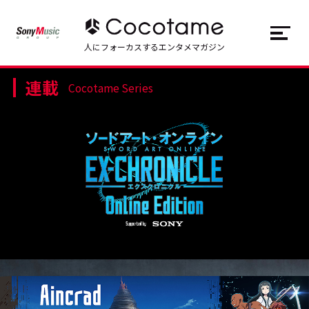
JP
EN
人にフォーカスするエンタメマガジン
連載
トップ
Top
Cocotame Series
記事一覧
Articles
連載一覧
Series
Cocotameとは
About