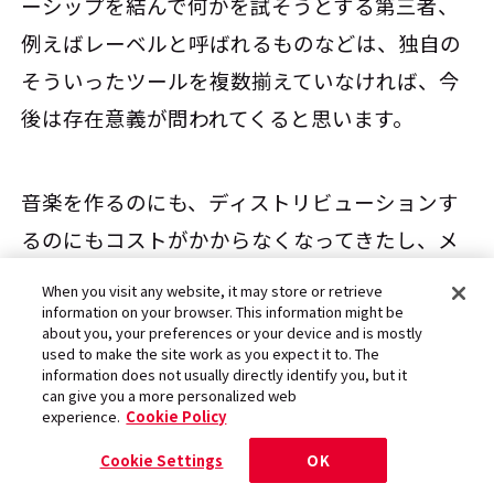
ーシップを結んで何かを試そうとする第三者、
例えばレーベルと呼ばれるものなどは、独自の
そういったツールを複数揃えていなければ、今
後は存在意義が問われてくると思います。
音楽を作るのにも、ディストリビューションす
るのにもコストがかからなくなってきたし、メ
ディアの力を使って宣伝してもうまくいかない
When you visit any website, it may store or retrieve
こともあるとなると、レコード会社の役割は何
information on your browser. This information might be
about you, your preferences or your device and is mostly
なんだってことになる。だから、“ここから発信
used to make the site work as you expect it to. The
information does not usually directly identify you, but it
されているものはイケてる”と、ユーザーから信
can give you a more personalized web
experience.
Cookie Policy
頼されるものを作らないといけないという強い
危機感があります。音楽を届ける立場にいる者
Cookie Settings
OK