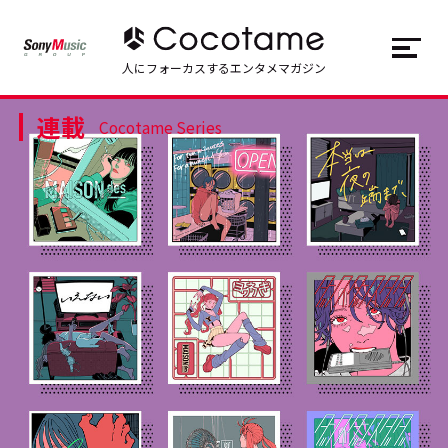
JP
EN
人にフォーカスするエンタメマガジン
連載
トップ
Top
Cocotame Series
記事一覧
Articles
連載一覧
Series
Cocotameとは
About