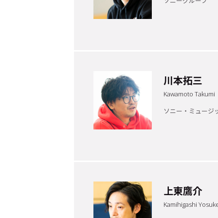
ソニーグループ
Cocotameとは
About
川本拓三
運営会社
プライバシーポリシー
本
Kawamoto Takumi
ソニー・ミュージ
上東鷹介
Kamihigashi Yosuk