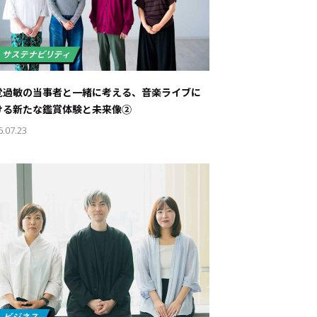
覚過敏の当事者と一緒に考える、音楽ライブに
ける新たな鑑賞体験と未来像②
6.07.23
ド：
メ業界のちょっといい話