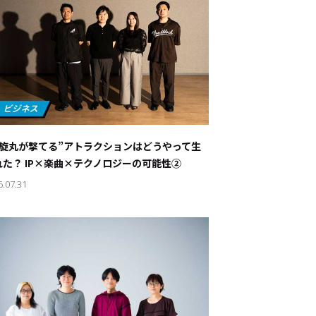
螺旋丸が撃てる”アトラクションはどうやって生
れた？ IP×楽曲×テクノロジーの可能性②
6.07.31