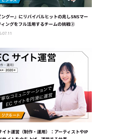
ナブルな取り組み
#スタッフが語る
ピングー』にリバイバルヒットの兆し――SNSマー
ート
ティングをフル活用するチームの挑戦②
6.07.11
JP
EN
Cサイト運営（制作・運用）：アーティストやIP