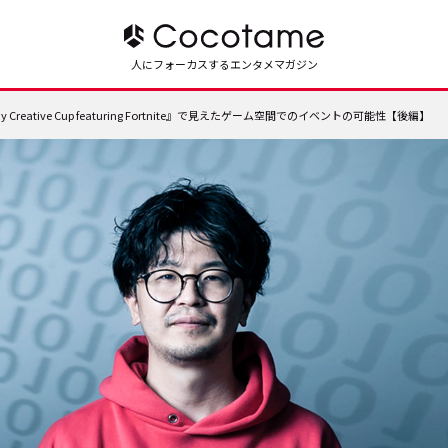
人にフォーカスするエンタメマガジン
Creative Cup featuring Fortnite』で見えたゲーム空間でのイベントの可能性【後編】