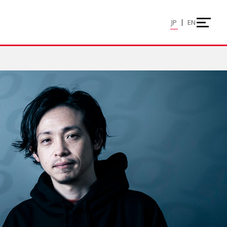
JP
EN