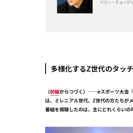
ソニー・ミュージ
多様化するZ世代のタッ
（
前編
からつづく）──eスポーツ大会『Sony Cr
は、ミレニアル世代、Z世代の方たちが
番組を視聴したのは、主にどれくらいの