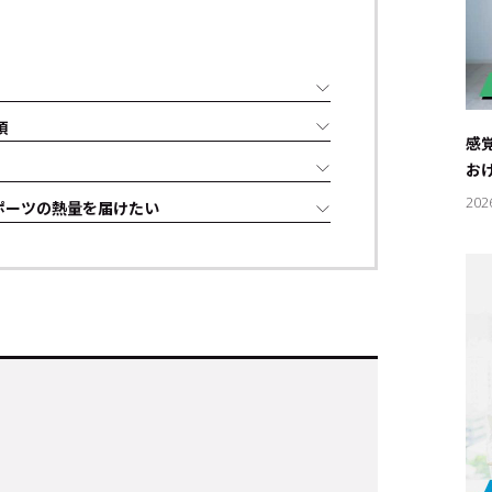
須
感
お
202
ポーツの熱量を届けたい
キーワー
#エンタ