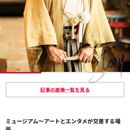
#エンタメ業界のちょっといい話
#サステナブルな取り組み
#スタッフが語る
#リクルート
運営会社
プライバシーポリシー
記事の画像一覧を見る
本サイトご利用にあたって
Cookie Settings
お問い合わせ
ミュージアム～アートとエンタメが交差する場
所