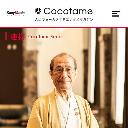
JP
EN
人にフォーカスするエンタメマガジン
連載
トップ
Top
Cocotame Series
記事一覧
Articles
連載一覧
Series
Cocotameとは
About