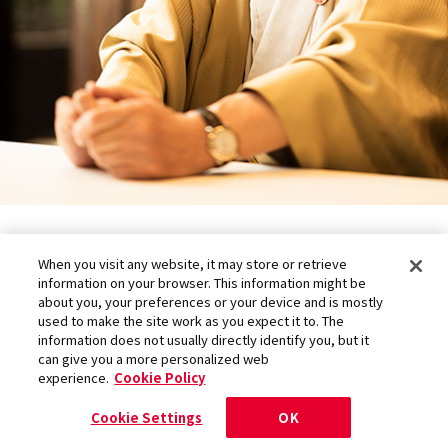
When you visit any website, it may store or retrieve
information on your browser. This information might be
暗闇のなかで、心の奥を照らすのが
about you, your preferences or your device and is mostly
used to make the site work as you expect it to. The
アート
information does not usually directly identify you, but it
can give you a more personalized web
experience.
Cookie Policy
Cookie Settings
OK
──京都市は、行政の政策として芸術家、音楽