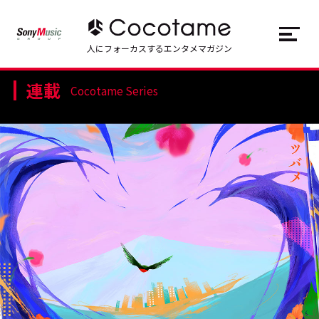
JP
EN
人にフォーカスするエンタメマガジン
連載
トップ
Top
Cocotame Series
記事一覧
Articles
連載一覧
Series
Cocotameとは
About