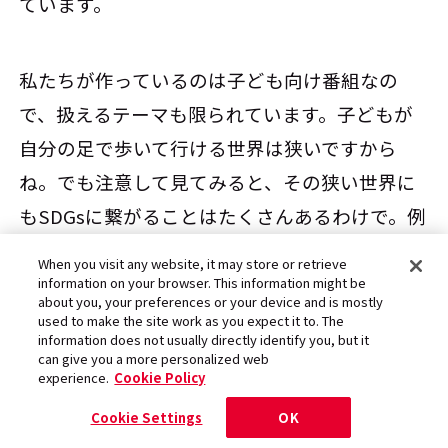
ています。
私たちが作っているのは子ども向け番組なの
で、扱えるテーマも限られています。子どもが
自分の足で歩いて行ける世界は狭いですから
ね。でも注意して見てみると、その狭い世界に
もSDGsに繋がることはたくさんあるわけで。例
えば今日のお天気だったり、公園に落ちている
When you visit any website, it may store or retrieve
葉っぱや、すぐ隣で遊んでいる子どもであった
information on your browser. This information might be
about you, your preferences or your device and is mostly
り。そういう身近な日常を一つひとつ、丁寧に
used to make the site work as you expect it to. The
information does not usually directly identify you, but it
気にするところからいろんなことが始まるのか
can give you a more personalized web
experience.
Cookie Policy
なと。
Cookie Settings
OK