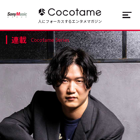
JP
EN
人にフォーカスするエンタメマガジン
連載
トップ
Top
Cocotame Series
記事一覧
Articles
連載一覧
Series
Cocotameとは
About