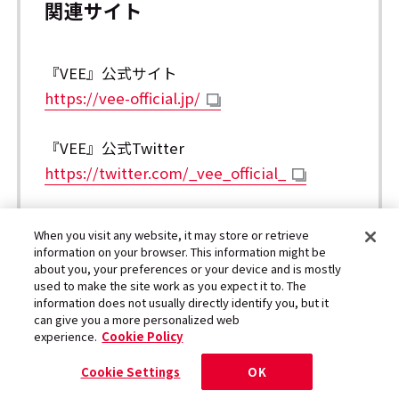
関連サイト
『VEE』公式サイト
https://vee-official.jp/
『VEE』公式Twitter
https://twitter.com/_vee_official_
『VEE』YouTube
When you visit any website, it may store or retrieve
https://www.youtube.com/channel/UCXWi
information on your browser. This information might be
about you, your preferences or your device and is mostly
GKfAXjHUsxa_GNLgv-A
used to make the site work as you expect it to. The
information does not usually directly identify you, but it
can give you a more personalized web
『VEE』Instagram
experience.
Cookie Policy
https://www.instagram.com/_vee_official_/
Cookie Settings
OK