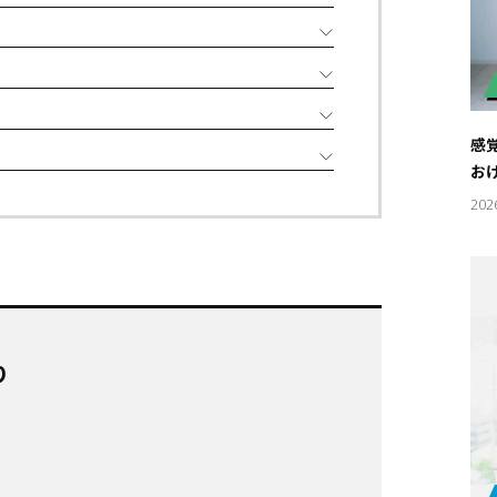
感
お
202
り
キーワー
#エンタ