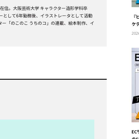
#サステ
西在住。大阪芸術大学 キャラクター造形学科卒
ーとして6年勤務後、イラストレータとして活動
『
#リクル
ター「のこのこ うちのコ」の連載、絵本制作、イ
ケ
202
サイトご利用にあたって
お問い合わせ
Cookie Settings
E