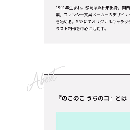
1991年生まれ。静岡県浜松市出身。関
業。ファンシー文具メーカーのデザイナ
Cocotameとは
About
を始める。SNSにてオリジナルキャラク
ラスト制作を中心に活動中。
運営会社
プライバシーポリシー
本
『のこのこ うちのコ』とは