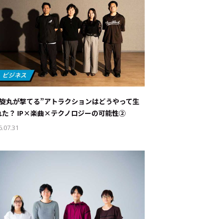
螺旋丸が撃てる”アトラクションはどうやって生
れた？ IP×楽曲×テクノロジーの可能性②
6.07.31