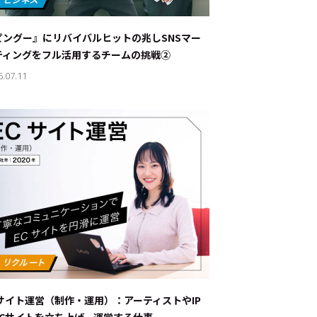
ナブルな取り組み
#スタッフが語る
ピングー』にリバイバルヒットの兆し――SNSマー
ート
ティングをフル活用するチームの挑戦②
6.07.11
JP
EN
Cサイト運営（制作・運用）：アーティストやIP