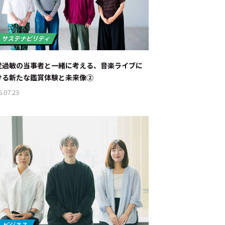
覚過敏の当事者と一緒に考える、音楽ライブに
ける新たな鑑賞体験と未来像②
6.07.23
ド：
メ業界のちょっといい話