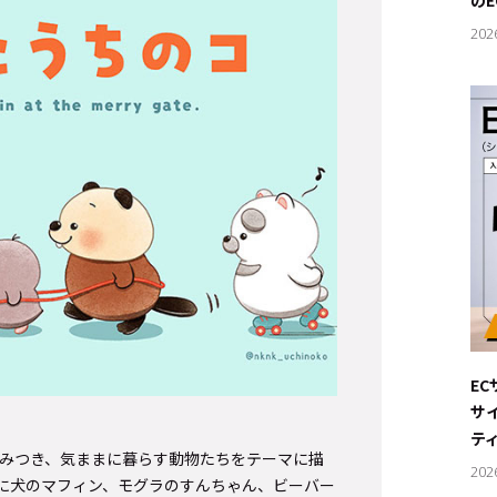
の
202
E
サ
テ
住みつき、気ままに暮らす動物たちをテーマに描
202
に犬のマフィン、モグラのすんちゃん、ビーバー