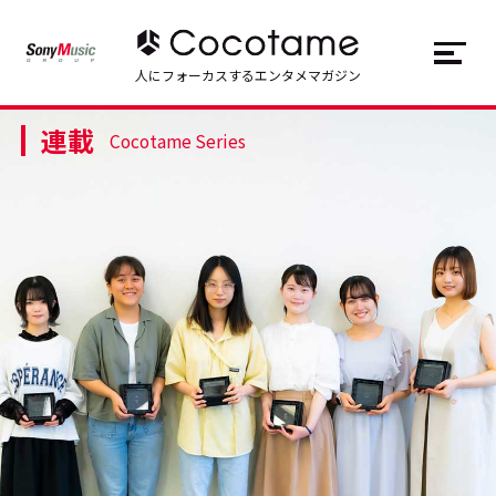
JP
EN
人にフォーカスするエンタメマガジン
連載
トップ
Top
Cocotame Series
記事一覧
Articles
連載一覧
Series
Cocotameとは
About