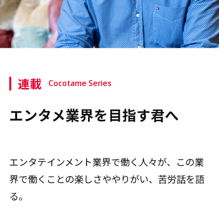
#エンタメ業界のちょっといい話
#サステナブルな取り組み
#スタッフが語る
連載
#リクルート
Cocotame Series
エンタメ業界を目指す君へ
運営会社
プライバシーポリシー
本サイトご利用にあたって
Cookie Settings
エンタテインメント業界で働く人々が、この業
界で働くことの楽しさややりがい、苦労話を語
お問い合わせ
る。