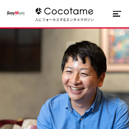
JP
EN
人にフォーカスするエンタメマガジン
トップ
Top
記事一覧
Articles
連載一覧
Series
Cocotameとは
About