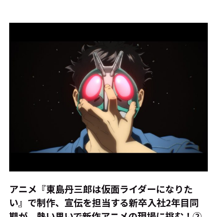
アニメ『東島丹三郎は仮面ライダーになりた
い』で制作、宣伝を担当する新卒入社2年目同
期が、熱い思いで新作アニメの現場に挑む！②