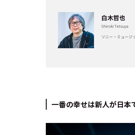
白木哲也
Shiroki Tetsuya
ソニー・ミュージ
トップ
Top
一番の幸せは新人が日本
記事一覧
Articles
連載一覧
Series