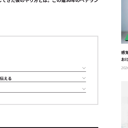
してきた彼のやり方とは。この道30年のベテラン
感
お
202
伝える