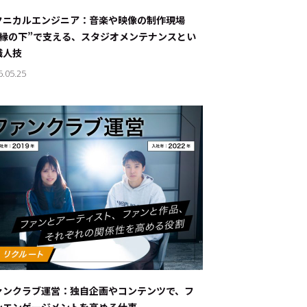
ナブルな取り組み
#スタッフが語る
クニカルエンジニア：音楽や映像の制作現場
“縁の下”で支える、スタジオメンテナンスとい
ート
職人技
6.05.25
JP
EN
ァンクラブ運営：独自企画やコンテンツで、フ