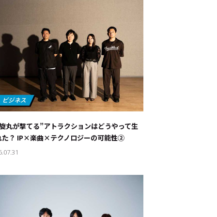
螺旋丸が撃てる”アトラクションはどうやって生
れた？ IP×楽曲×テクノロジーの可能性②
6.07.31