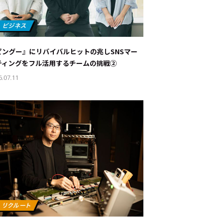
ピングー』にリバイバルヒットの兆し――SNSマー
ティングをフル活用するチームの挑戦②
6.07.11
ド：
メ業界のちょっといい話