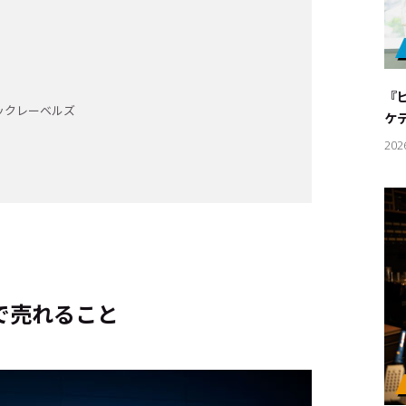
『
ックレーベルズ
ケ
202
で売れること
キーワー
#エンタ