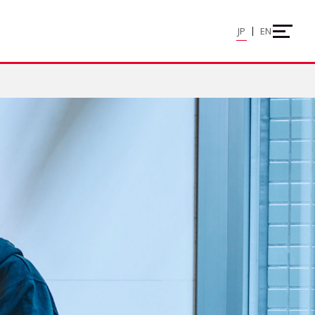
JP
EN