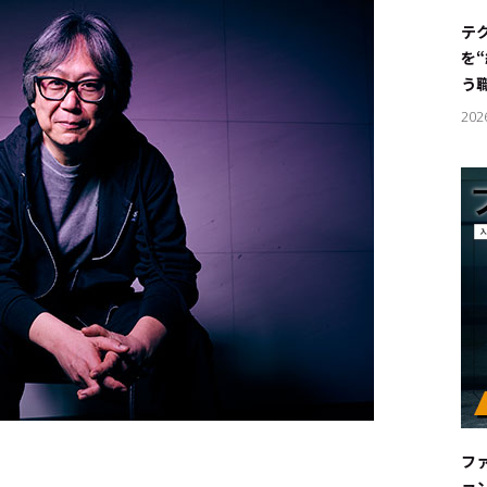
#サステ
テ
を
#リクル
う
202
サイトご利用にあたって
お問い合わせ
Cookie Settings
フ