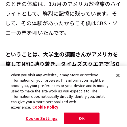
のときの体験は、3カ月のアメリカ放浪旅のハイ
ライトとして、鮮烈に記憶に残っています。そ
して、その体験があったからこそ僕はCBS・ソ
ニーの門を叩いたんです。
――ということは、大学生の須藤さんがアメリカを
旅してNYに辿り着き、タイムズスクエアで“SO
NY”の看板を見ていなかったら、音楽プロデュ
When you visit any website, it may store or retrieve
information on your browser. This information might be
ーサー・須藤晃は生まれていなかったというこ
about you, your preferences or your device and is mostly
used to make the site work as you expect it to. The
とですか。
information does not usually directly identify you, but it
can give you a more personalized web
experience.
Cookie Policy
おそらくそうだったと思いますね。一緒に受け
Cookie Settings
OK
ていた放送局も広告代理店も大手でしたし、推