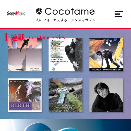
JP
EN
人にフォーカスするエンタメマガジン
連載
トップ
Top
Cocotame Series
記事一覧
Articles
連載一覧
Series
Cocotameとは
About