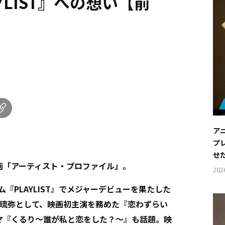
YLIST』への想い【前
ア
プ
せ
画「アーティスト・プロファイル」。
202
ム『PLAYLIST』でメジャーデビューを果たした
・宮世琉弥として、映画初主演を務めた『恋わずらい
マ『くるり～誰が私と恋をした？～』も話題。映