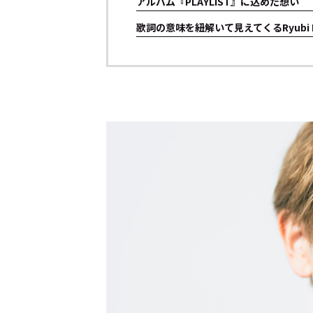
アルバム『PLAYLIST』に込めた想い
歌詞の意味を紐解いて見えてくるRyubi M
トップ
Top
記事一覧
Articles
連載一覧
Series