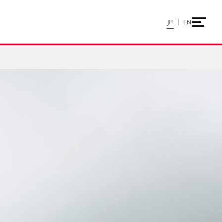
JP
EN