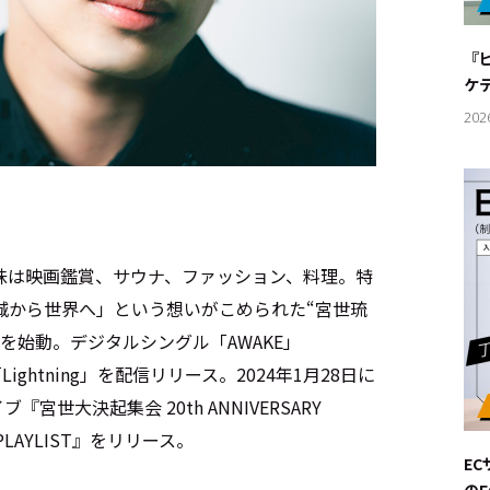
#サステ
『
#リクル
ケ
202
サイトご利用にあたって
お問い合わせ
Cookie Settings
。趣味は映画鑑賞、サウナ、ファッション、料理。特
城から世界へ」という想いがこめられた“宮世琉
ECTを始動。デジタルシングル「AWAKE」
」「Lightning」を配信リリース。2024年1月28日に
世大決起集会 20th ANNIVERSARY
PLAYLIST』をリリース。
E