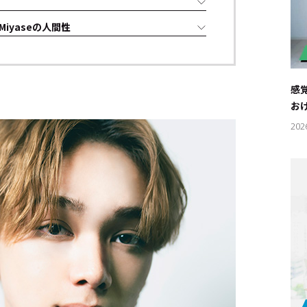
iyaseの人間性
感
お
202
キーワー
#エンタ