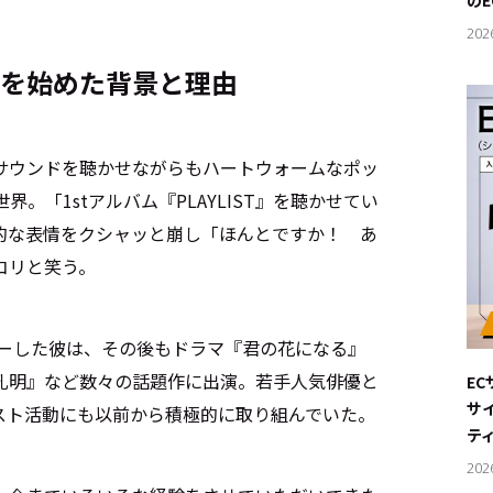
の
202
楽活動を始めた背景と理由
サウンドを聴かせながらもハートウォームなポッ
音世界。「1stアルバム『PLAYLIST』を聴かせてい
的な表情をクシャッと崩し「ほんとですか！ あ
コリと笑う。
ビューした彼は、その後もドラマ『君の花になる』
孔明』など数々の話題作に出演。若手人気俳優と
E
サ
スト活動にも以前から積極的に取り組んでいた。
テ
202