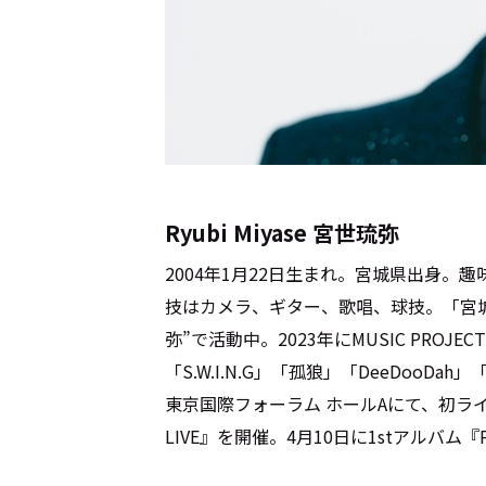
Cocotameとは
About
運営会社
プライバシーポリシー
本
Ryubi Miyase 宮世琉弥
2004年1月22日生まれ。宮城県出身
技はカメラ、ギター、歌唱、球技。「宮
弥”で活動中。2023年にMUSIC PROJ
「S.W.I.N.G」「孤狼」「DeeDooDah
東京国際フォーラム ホールAにて、初ライブ『宮
LIVE』を開催。4月10日に1stアルバム『