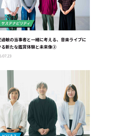
覚過敏の当事者と一緒に考える、音楽ライブに
ける新たな鑑賞体験と未来像②
6.07.23
ド：
メ業界のちょっといい話