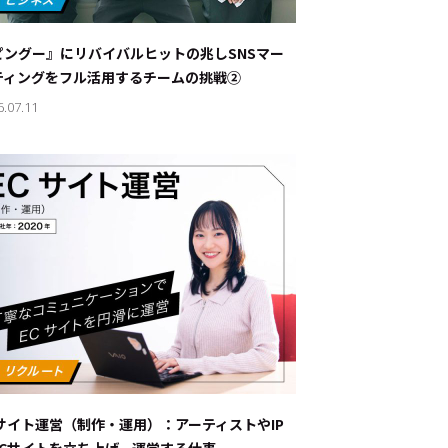
ナブルな取り組み
#スタッフが語る
ピングー』にリバイバルヒットの兆し――SNSマー
ート
ティングをフル活用するチームの挑戦②
6.07.11
JP
EN
Cサイト運営（制作・運用）：アーティストやIP