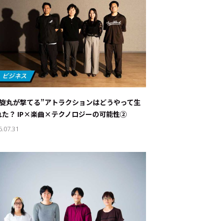
螺旋丸が撃てる”アトラクションはどうやって生
れた？ IP×楽曲×テクノロジーの可能性②
6.07.31