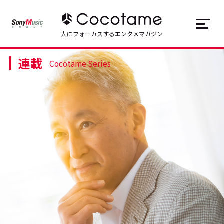
JP
EN
人にフォーカスするエンタメマガジン
連載
トップ
Top
Cocotame Series
記事一覧
Articles
連載一覧
Series
Cocotameとは
About