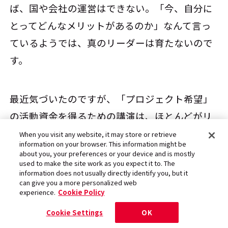
ば、国や会社の運営はできない。「今、自分に
とってどんなメリットがあるのか」なんて言っ
ているようでは、真のリーダーは育たないので
す。
最近気づいたのですが、「プロジェクト希望」
の活動資金を得るための講演は、ほとんどがリ
ーダーシップをテーマにしているんですね。こ
When you visit any website, it may store or retrieve
information on your browser. This information might be
れから日本を引っ張っていくリーダーに向けて
about you, your preferences or your device and is mostly
used to make the site work as you expect it to. The
「リーダーとはこうあるべきだ」と語り、その
information does not usually directly identify you, but it
can give you a more personalized web
講演料を原資に子どもたちのリーダーシップを
experience.
Cookie Policy
育む活動を行なっている。
Cookie Settings
OK