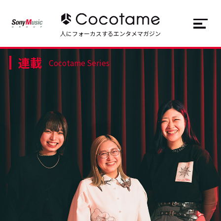
JP
EN
人にフォーカスするエンタメマガジン
連載
トップ
Top
Cocotame Series
記事一覧
Articles
連載一覧
Series
Cocotameとは
About