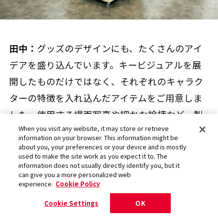
田中：
グッズのデザインにも、たくさんのアイ
デアを盛り込んでいます。キービジュアルを展
開したものだけではなく、それぞれのキャラク
ターの特徴を入れ込んだアイテムをご用意しま
した。使用する場面写真や細かな絵柄など、製
When you visit any website, it may store or retrieve
作委員会の皆さんから熱心にアドバイスをいた
information on your browser. This information might be
だきつつ、デザイナー陣も負けない熱意で応え
about you, your preferences or your device and is mostly
used to make the site work as you expect it to. The
ながら制作しています。
information does not usually directly identify you, but it
can give you a more personalized web
experience.
Cookie Policy
Cookie Settings
OK