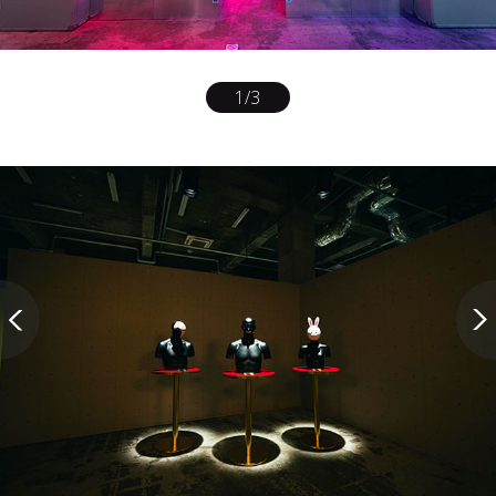
1
/
3