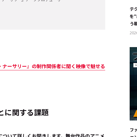
#サステ
テ
を
#リクル
う
202
サイトご利用にあたって
お問い合わせ
Cookie Settings
ナーサリー』の制作関係者に聞く――映像で魅せる
とに関する課題
フ
作について詳しくお聞きします。舞台作品のアニメ