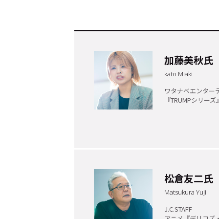
加藤美秋氏
kato Miaki
ワタナベエンター
『TRUMPシリー
トップ
Top
記事一覧
Articles
松倉友二氏
Matsukura Yuji
J.C.STAFF
連載一覧
Series
アニメ『デリコズ