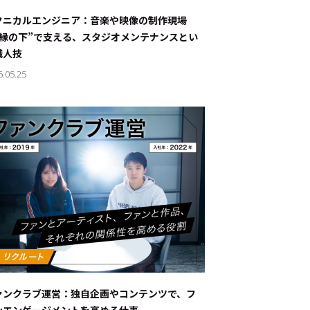
ナブルな取り組み
#スタッフが語る
クニカルエンジニア：音楽や映像の制作現場
“縁の下”で支える、スタジオメンテナンスとい
ート
職人技
6.05.25
JP
EN
ァンクラブ運営：独自企画やコンテンツで、フ