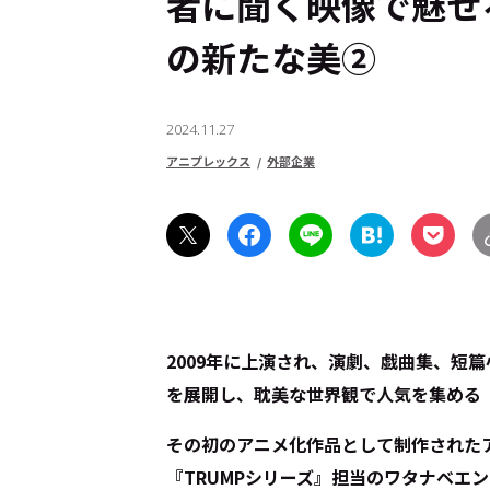
者に聞く――映像で魅
の新たな美②
2024.11.27
アニプレックス
外部企業
2009年に上演され、演劇、戯曲集、短
を展開し、耽美な世界観で人気を集める『
その初のアニメ化作品として制作された
『TRUMPシリーズ』担当のワタナベエ