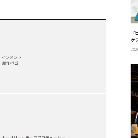
『
ケ
202
テインメント
ズ』原作担当
キーワー
#エンタ
・ナーサリー』チーフプロデューサー