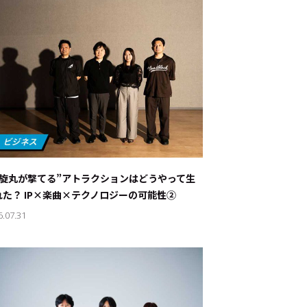
螺旋丸が撃てる”アトラクションはどうやって生
れた？ IP×楽曲×テクノロジーの可能性②
6.07.31