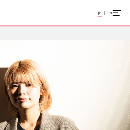
JP
EN