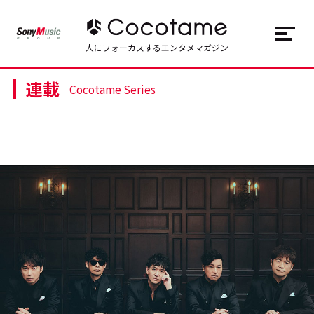
JP
EN
人にフォーカスするエンタメマガジン
連載
トップ
Top
Cocotame Series
記事一覧
Articles
連載一覧
Series
Cocotameとは
About