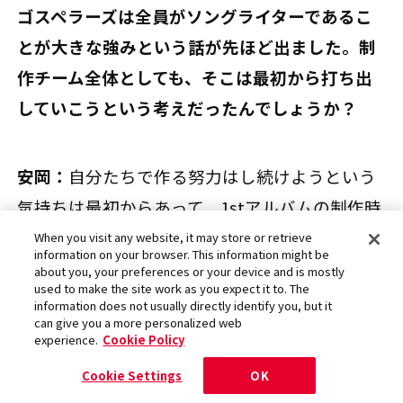
――ゴスペラーズは全員がソングライターであるこ
とが大きな強みという話が先ほど出ました。制
作チーム全体としても、そこは最初から打ち出
していこうという考えだったんでしょうか？
安岡：
自分たちで作る努力はし続けようという
気持ちは最初からあって、1stアルバムの制作時
から作曲合宿に行かせてもらっていましたね。
When you visit any website, it may store or retrieve
information on your browser. This information might be
もちろん、この作家さんに書いてもらいたいと
about you, your preferences or your device and is mostly
used to make the site work as you expect it to. The
打診することもあったんですけど、ほぼ全員に
information does not usually directly identify you, but it
can give you a more personalized web
断られました。当時はまだボーカルグループに
experience.
Cookie Policy
曲を書くスペシャリストがいなかったんです。
Cookie Settings
OK
もし、素敵な曲を書いてくださったとしても、