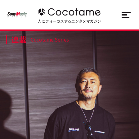
JP
EN
人にフォーカスするエンタメマガジン
連載
トップ
Top
Cocotame Series
記事一覧
Articles
連載一覧
Series
Cocotameとは
About