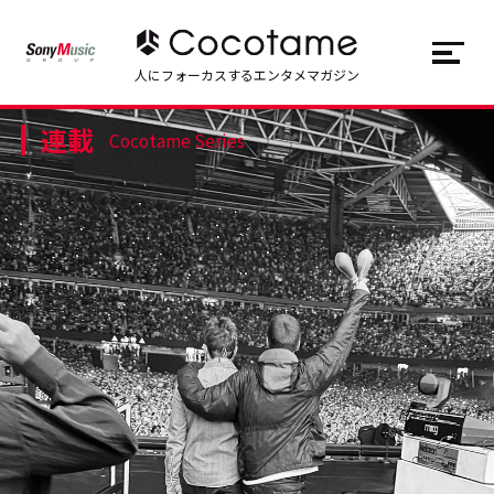
JP
EN
人にフォーカスするエンタメマガジン
連載
トップ
Top
Cocotame Series
記事一覧
Articles
連載一覧
Series
Cocotameとは
About