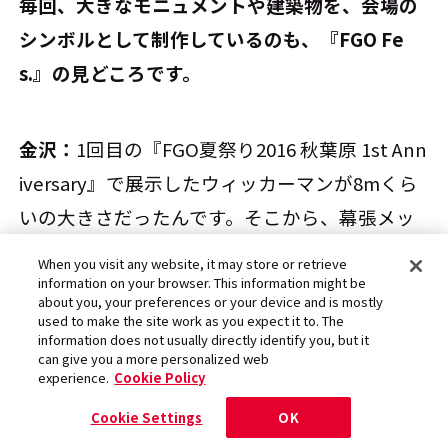
――毎回、大きなモニュメントや建築物を、会場の
シンボルとして制作しているのも、『FGO Fe
s.』の見どころです。
金沢：
1回目の『FGO夏祭り2016 秋葉原 1st Ann
iversary』で展示したウィッカーマンが8mくら
いの大きさだったんです。そこから、幕張メッ
セの壁を使ったプロジェクションマッピングを
When you visit any website, it may store or retrieve
実施したり、2018年にはゲーム中に登場する“空
information on your browser. This information might be
about you, your preferences or your device and is mostly
想樹”をモチーフにした“Grand Tower”を建てた
used to make the site work as you expect it to. The
information does not usually directly identify you, but it
りしました。
can give you a more personalized web
experience.
Cookie Policy
Cookie Settings
OK