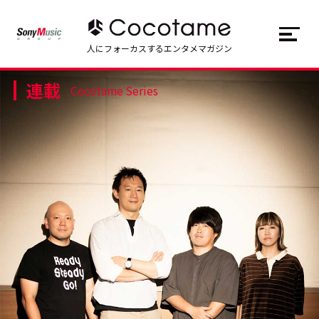
JP
EN
人にフォーカスするエンタメマガジン
連載
トップ
Top
Cocotame Series
記事一覧
Articles
連載一覧
Series
Cocotameとは
About