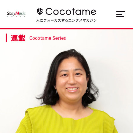
JP
EN
人にフォーカスするエンタメマガジン
連載
トップ
Top
Cocotame Series
記事一覧
Articles
連載一覧
Series
Cocotameとは
About