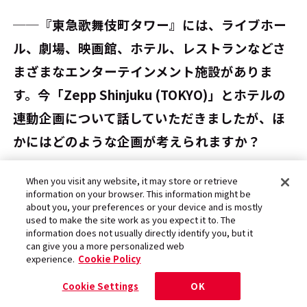
──『東急歌舞伎町タワー』には、ライブホー
ル、劇場、映画館、ホテル、レストランなどさ
まざまなエンターテインメント施設がありま
す。今「Zepp Shinjuku (TOKYO)」とホテルの
連動企画について話していただきましたが、ほ
かにはどのような企画が考えられますか？
When you visit any website, it may store or retrieve
萩原：
「Zepp Shinjuku (TOKYO)」でライブを
information on your browser. This information might be
about you, your preferences or your device and is mostly
行ない、流れで「ZEROTOKYO」でクラブイベ
used to make the site work as you expect it to. The
information does not usually directly identify you, but it
ントを行なうといった使い方も可能です。「ZE
can give you a more personalized web
experience.
Cookie Policy
ROTOKYO」は、「Zepp Shinjuku (TOKYO)」の
スペースを含む地下2～4階の3フロア構造です。
Cookie Settings
OK