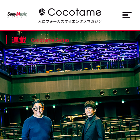
JP
EN
人にフォーカスするエンタメマガジン
連載
トップ
Top
Cocotame Series
記事一覧
Articles
連載一覧
Series
Cocotameとは
About