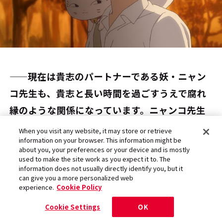
――現在は貴志のパートナーである妖・ニャン
コ先生も、貴志と長い時間を過ごすうえで腐れ
縁のような関係になっています。ニャンコ先生
の正体は上級の妖・斑。貴志が死んだら友人帳
When you visit any website, it may store or retrieve
information on your browser. This information might be
を受け継ぐという約束で行動をともにしていま
about you, your preferences or your device and is mostly
used to make the site work as you expect it to. The
すが、ニャンコ先生も変化しているのでしょう
information does not usually directly identify you, but it
か。
can give you a more personalized web
experience.
Cookie Policy
Cookie Settings
OK
ニャンコ先生もすごく変わってきていると思い