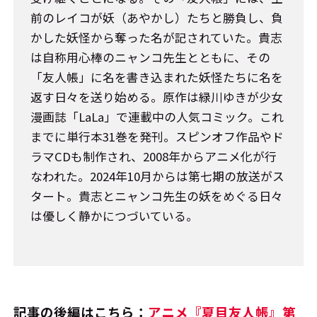
前のレイコが妖（あやかし）たちと勝負し、負
かした妖怪から奪った名が記されていた。貴志
は自称用心棒のニャンコ先生とともに、その
「友人帳」に名を書き込まれた妖怪たちに名を
返す日々を送り始める。原作は緑川ゆきが少女
漫画誌「LaLa」で連載中の人気コミック。これ
までに単行本31巻を発刊。スピンオフ作品やド
ラマCDも制作され、2008年からアニメ化が行
なわれた。2024年10月からは第七期の放送がス
タート。貴志とニャンコ先生の妖をめぐる日々
は優しく静かにつづいている。
記事の後編はこちら：
アニメ『夏目友人帳』第