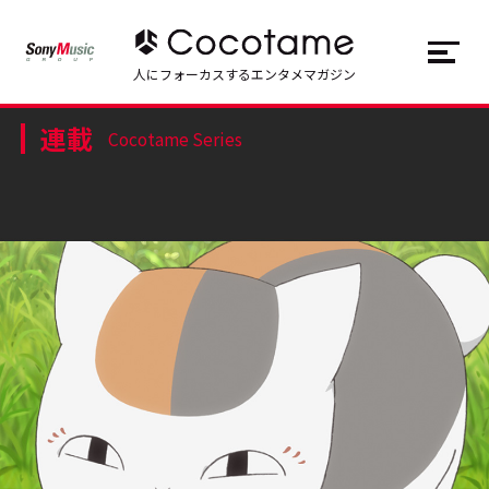
JP
EN
人にフォーカスするエンタメマガジン
連載
トップ
Top
Cocotame Series
記事一覧
Articles
連載一覧
Series
Cocotameとは
About