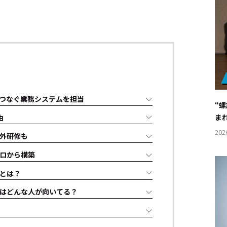
つなぐ業務システムを担当
“
ま
由
202
海外研修も
ロから構築
いとは？
アはどんな人が向いてる？