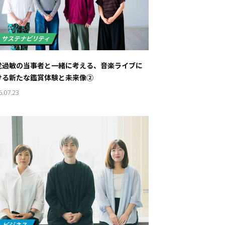
覚過敏の当事者と一緒に考える、音楽ライブに
ける新たな鑑賞体験と未来像②
6.07.23
ド：
メ業界のちょっといい話