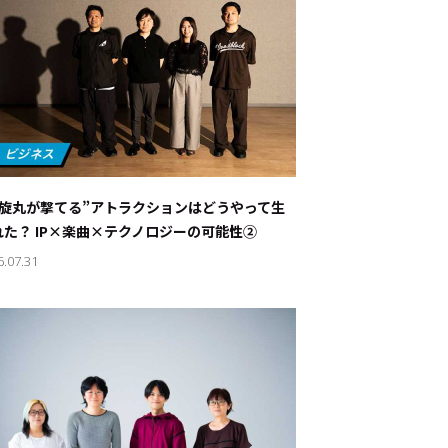
螺旋丸が撃てる”アトラクションはどうやって生
れた？ IP×楽曲×テクノロジーの可能性②
6.07.31