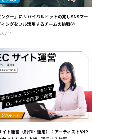
ナブルな取り組み
#スタッフが語る
ピングー』にリバイバルヒットの兆し――SNSマー
ート
ティングをフル活用するチームの挑戦②
6.07.11
JP
EN
Cサイト運営（制作・運用）：アーティストやIP