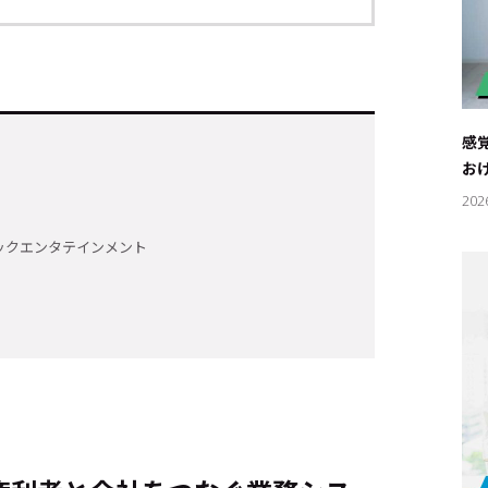
感
お
202
ックエンタテインメント
キーワー
#エンタ