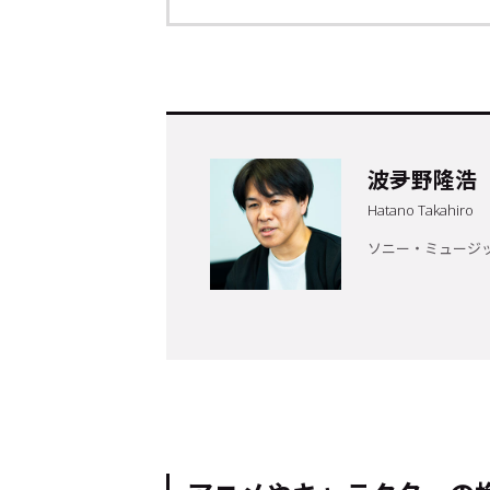
波夛野隆浩
Hatano Takahiro
ソニー・ミュージ
トップ
Top
記事一覧
Articles
連載一覧
Series