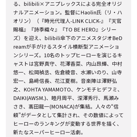
る、bilibili×アニプレックスによる完全オリジ
ナルアニメーション。監督にHaolin氏（リ・ハ
オリン）（『時光代理人-LINK CLICK-』『天官
賜福』『詩季織々』『TO BE HERO』シリー
ズ）を迎え、bilibili傘下のアニメスタジオBeD
reamが手がけるスタイル横断型アニメーショ
ンシリーズ。10名のトップヒーローを演じるキ
ャストは宮野真守、花澤香菜、内山昂輝、中村
悠一、松岡禎丞、佐倉綾音、水瀬いのり、山寺
宏一、島﨑信長、花江夏樹。音楽陣は澤野弘
之、KOHTA YAMAMOTO、ケンモチヒデフミ、
DAIKI(AWSM.)、睦月周平、深澤秀行、馬瀬み
さき、髙田龍一(MONACA)が集結。人々の“信
頼”がデータとして集計され、その数値によって
ヒーローのランキングが変動する世界を描く、
新たなスーパーヒーロー活劇。