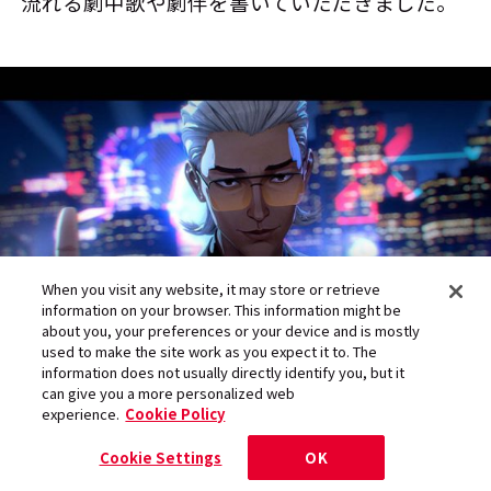
流れる劇中歌や劇伴を書いていただきました。
When you visit any website, it may store or retrieve
information on your browser. This information might be
about you, your preferences or your device and is mostly
used to make the site work as you expect it to. The
information does not usually directly identify you, but it
can give you a more personalized web
後編では、日本と中国のアフレコ事情の違いや
experience.
Cookie Policy
オリジナルアニメの世界同時配信について語
Cookie Settings
OK
る。