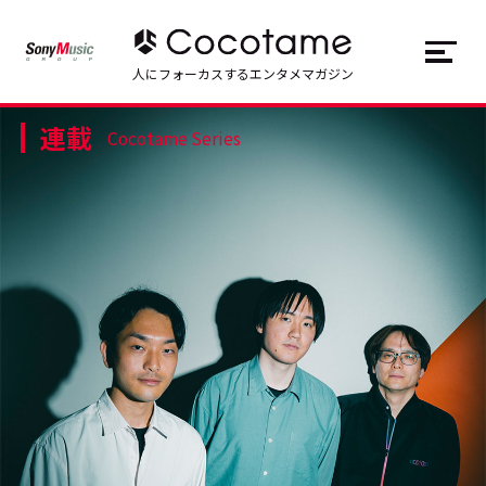
JP
EN
人にフォーカスするエンタメマガジン
連載
トップ
Top
Cocotame Series
記事一覧
Articles
連載一覧
Series
Cocotameとは
About