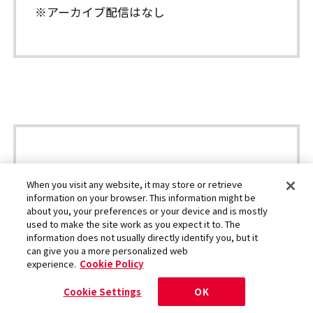
※アーカイブ配信はなし
関連サイト
When you visit any website, it may store or retrieve
information on your browser. This information might be
about you, your preferences or your device and is mostly
藤沢文翁オフィシャルサイト
used to make the site work as you expect it to. The
information does not usually directly identify you, but it
https://www.bun-o.com/
can give you a more personalized web
experience.
Cookie Policy
READING HIGH オフィシャルサイト
Cookie Settings
OK
https://readinghigh.com/