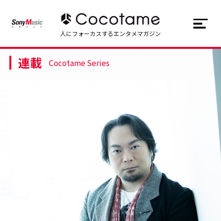
JP
EN
人にフォーカスするエンタメマガジン
連載
トップ
Top
Cocotame Series
記事一覧
Articles
連載一覧
Series
Cocotameとは
About