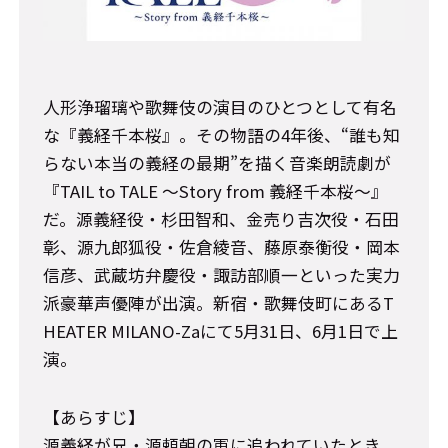
人形浄瑠璃や歌舞伎の演目のひとつとして有名
な『義経千本桜』。その物語の4年後、“誰も知
らない本当の義経の最期”を描く音楽朗読劇が
『TAIL to TALE ～Story from 義経千本桜～』
だ。源義経役・杉田智和、金売り吉次役・石田
彰、源九郎狐役・佐倉綾音、藤原泰衡役・岡本
信彦、武蔵坊弁慶役・諏訪部順一といった実力
派豪華声優陣が出演。新宿・歌舞伎町にあるT
HEATER MILANO-Zaにて5月31日、6月1日で上
演。
【あらすじ】
源義経が兄・源頼朝の軍に追われていたとき、