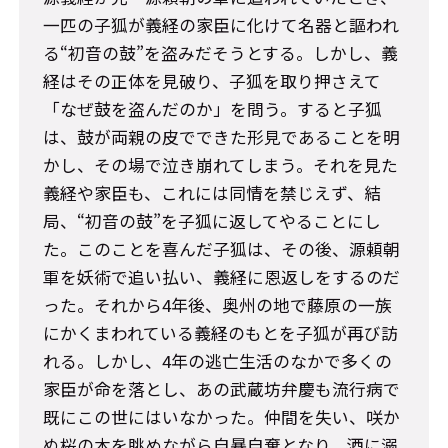
一匹の子狐が義経の家臣に化けて名器と謳われ
る“初音の鼓”を盗みだそうとする。しかし、義
経はその正体を見破り、子狐を取り押さえて
「なぜ鼓を盗んだのか」を問う。すると子狐
は、鼓が両親の皮でできた形見であることを明
かし、その場で泣き崩れてしまう。それを見た
義経や家臣も、これには同情を禁じえず、結
局、“初音の鼓”を子狐に返してやることにし
た。このことを喜んだ子狐は、その後、源頼朝
軍を妖術で追い払い、義経に恩返しをするのだ
った――。それから4年後、奥州の地で藤原の一族
にかくまわれている義経のもとを子狐が再び訪
れる。しかし、4年の逃亡生活のなかで多くの
家臣が命を落とし、あの武蔵坊弁慶も流行病で
既にこの世にはいなかった。仲間を失い、咲か
ぬ桜の木を眺めながら自暴自棄となり、酒に溺