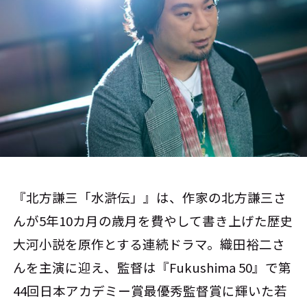
『北方謙三「水滸伝」』は、作家の北方謙三さ
んが5年10カ月の歳月を費やして書き上げた歴史
大河小説を原作とする連続ドラマ。織田裕二さ
んを主演に迎え、監督は『Fukushima 50』で第
44回日本アカデミー賞最優秀監督賞に輝いた若