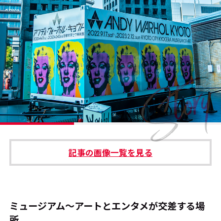
#エンタメ業界のちょっといい話
#サステナブルな取り組み
#スタッフが語る
#リクルート
運営会社
プライバシーポリシー
記事の画像一覧を見る
本サイトご利用にあたって
Cookie Settings
お問い合わせ
ミュージアム～アートとエンタメが交差する場
所