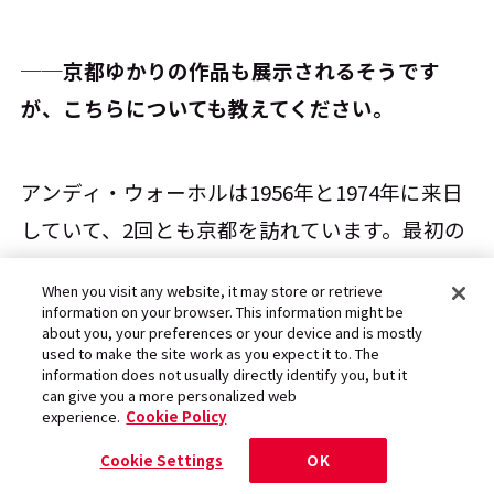
──京都ゆかりの作品も展示されるそうです
が、こちらについても教えてください。
アンディ・ウォーホルは1956年と1974年に来日
していて、2回とも京都を訪れています。最初の
旅は、彼が商業デザイナーとして成功を収め始
When you visit any website, it may store or retrieve
めていた28歳のとき。初めてアメリカを出て、
information on your browser. This information might be
about you, your preferences or your device and is mostly
世界一周旅行をしたウォーホルは、日本、そし
used to make the site work as you expect it to. The
information does not usually directly identify you, but it
て京都に足を運び、街を精力的に巡って、その
can give you a more personalized web
ときに見た光景を大量のスケッチに残していま
experience.
Cookie Policy
す。これらのスケッチは、もともとはスケッチ
Cookie Settings
OK
ブックに描きためていたものですが、現在は1枚