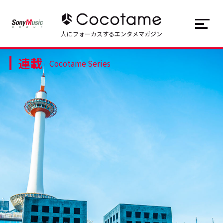
JP
EN
人にフォーカスするエンタメマガジン
連載
トップ
Top
Cocotame Series
記事一覧
Articles
連載一覧
Series
Cocotameとは
About