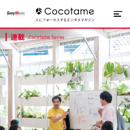
JP
EN
人にフォーカスするエンタメマガジン
連載
トップ
Top
Cocotame Series
記事一覧
Articles
連載一覧
Series
Cocotameとは
About