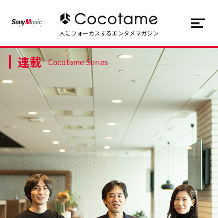
JP
EN
人にフォーカスするエンタメマガジン
連載
トップ
Top
Cocotame Series
記事一覧
Articles
連載一覧
Series
Cocotameとは
About