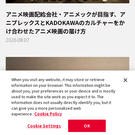
アニメ映画配給会社・アニメックが目指す、ア
ニプレックスとKADOKAWAのカルチャーをか
け合わせたアニメ映画の届け方
2026.08.07
When you visit any website, it may store or retrieve
information on your browser. This information might be
about you, your preferences or your device and is mostly
used to make the site work as you expect it to. The
information does not usually directly identify you, but it
can give you a more personalized web
experience.
Cookie Policy
Cookie Settings
OK