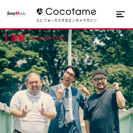
JP
EN
人にフォーカスするエンタメマガジン
連載
トップ
Top
Cocotame Series
記事一覧
Articles
連載一覧
Series
Cocotameとは
About