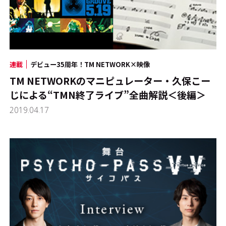
連載
デビュー35周年！TM NETWORK×映像
TM NETWORKのマニピュレーター・久保こー
じによる“TMN終了ライブ”全曲解説＜後編＞
2019.04.17