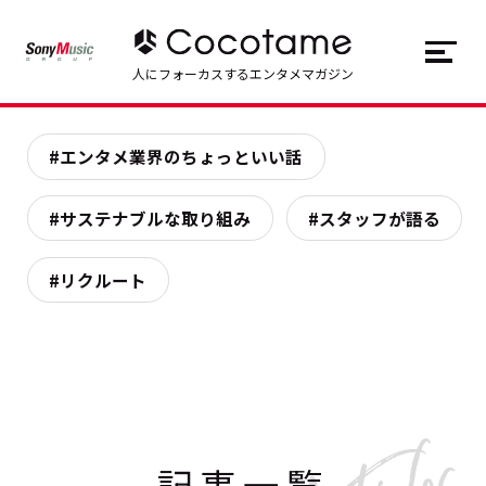
JP
EN
人にフォーカスするエンタメマガジン
トップ
Top
#エンタメ業界のちょっといい話
記事一覧
Articles
#サステナブルな取り組み
#スタッフが語る
連載一覧
Series
#リクルート
Cocotameとは
About
記事一覧