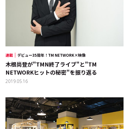
連載
デビュー35周年！TM NETWORK×映像
木根尚登が"TMN終了ライブ"と"TM
NETWORKヒットの秘密"を振り返る
2019.05.16