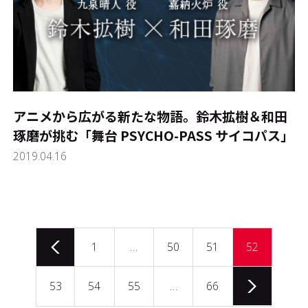
アニメから広がる新たな物語。鈴木拡樹＆和田
琢磨が挑む「舞台 PSYCHO-PASS サイコパス」
2019.04.16
1
…
50
51
52
53
54
55
…
66