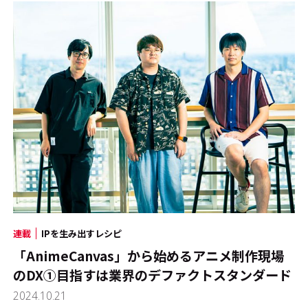
連載
IPを生み出すレシピ
「AnimeCanvas」から始めるアニメ制作現場
のDX①――目指すは業界のデファクトスタンダード
2024.10.21