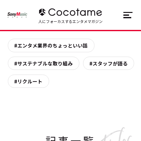
JP
EN
人にフォーカスするエンタメマガジン
トップ
Top
#エンタメ業界のちょっといい話
記事一覧
Articles
#サステナブルな取り組み
#スタッフが語る
連載一覧
Series
#リクルート
Cocotameとは
About
記事一覧