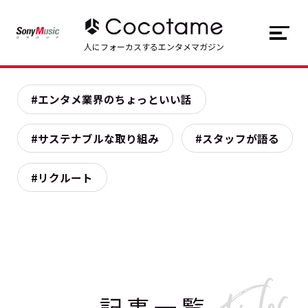
JP
EN
人にフォーカスするエンタメマガジン
トップ
Top
#エンタメ業界のちょっといい話
記事一覧
Articles
#サステナブルな取り組み
#スタッフが語る
連載一覧
Series
#リクルート
Cocotameとは
About
記事一覧