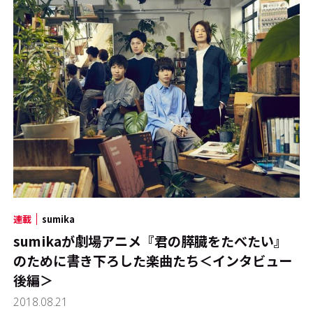
連載
sumika
sumikaが劇場アニメ『君の膵臓をたべたい』
のために書き下ろした楽曲たち＜インタビュー
後編＞
2018.08.21