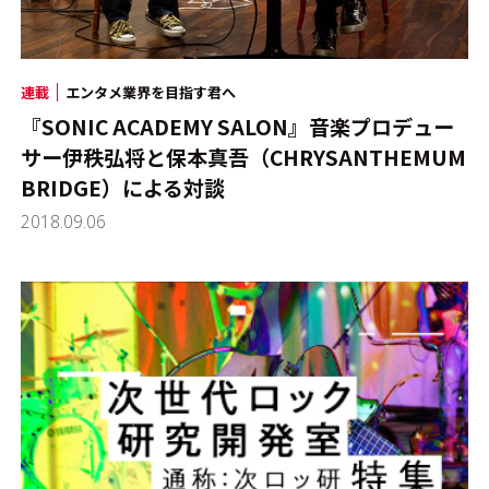
連載
エンタメ業界を目指す君へ
『SONIC ACADEMY SALON』音楽プロデュー
サー伊秩弘将と保本真吾（CHRYSANTHEMUM
BRIDGE）による対談
2018.09.06