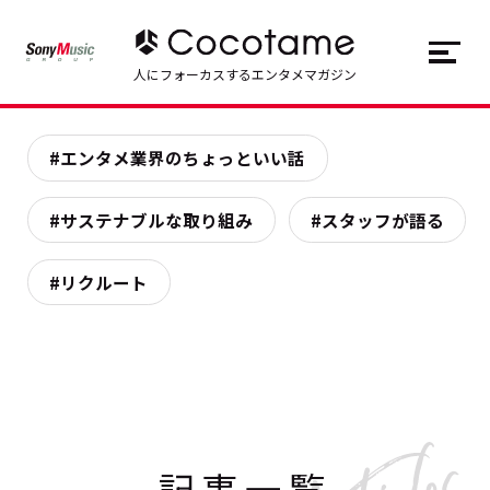
JP
EN
人にフォーカスするエンタメマガジン
トップ
Top
#エンタメ業界のちょっといい話
記事一覧
Articles
#サステナブルな取り組み
#スタッフが語る
連載一覧
Series
#リクルート
Cocotameとは
About
記事一覧