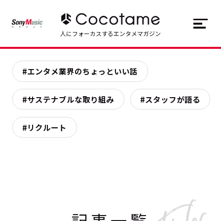
JP
EN
人にフォーカスするエンタメマガジン
トップ
Top
#エンタメ業界のちょっといい話
記事一覧
Articles
#サステナブルな取り組み
#スタッフが語る
連載一覧
Series
#リクルート
Cocotameとは
About
記事一覧