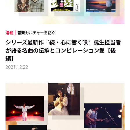
連載
音楽カルチャーを紡ぐ
シリーズ最新作『続・心に響く唄』誕生――担当者
が語る名曲の伝承とコンピレーション愛【後
編】
2021.12.22