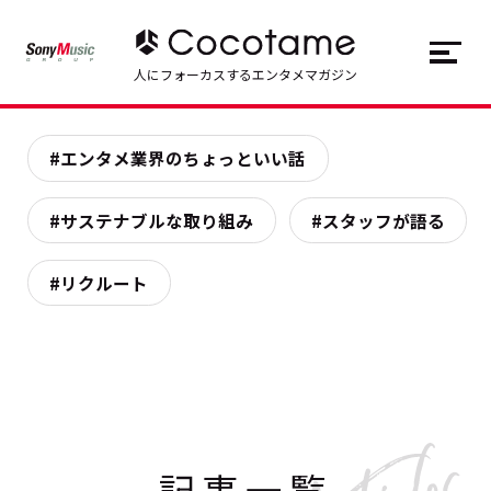
JP
EN
人にフォーカスするエンタメマガジン
トップ
Top
#エンタメ業界のちょっといい話
記事一覧
Articles
#サステナブルな取り組み
#スタッフが語る
連載一覧
Series
#リクルート
Cocotameとは
About
記事一覧