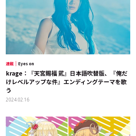
連載
Eyes on
krage：『天宮賜福 貮』日本語吹替版、『俺だ
けレベルアップな件』エンディングテーマを歌
う
2024.02.16