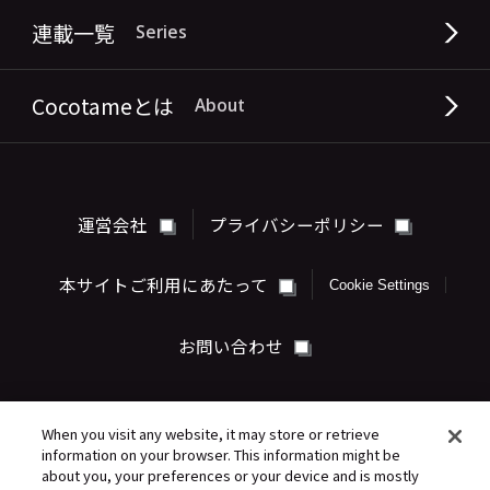
連載一覧
Series
Cocotameとは
About
運営会社
プライバシーポリシー
本サイトご利用にあたって
Cookie Settings
お問い合わせ
When you visit any website, it may store or retrieve
information on your browser. This information might be
about you, your preferences or your device and is mostly