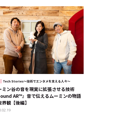
Tech Stories～技術でエンタメを支える人々～
ーミン谷の音を現実に拡張させる技術
Sound AR™』――音で伝えるムーミンの物語
世界観【後編】
0.02.19