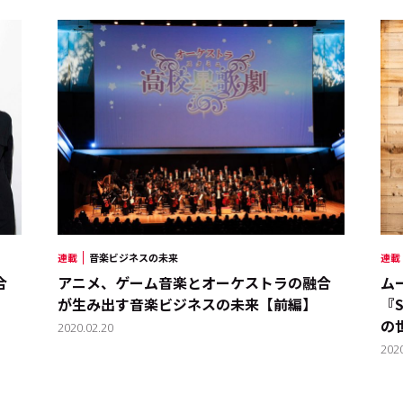
連載
音楽ビジネスの未来
連載
合
アニメ、ゲーム音楽とオーケストラの融合
ム
が生み出す音楽ビジネスの未来【前編】
『
の
2020.02.20
202