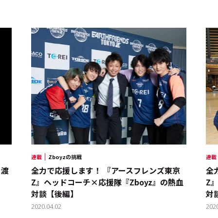
連載
Zboyzの挑戦
連載
を渡
全力で応援します！ 『アースフレンズ東京
全
Z』ヘッドコーチ×応援隊『Zboyz』の熱血
Z
対談【後編】
対
2020.04.02
202