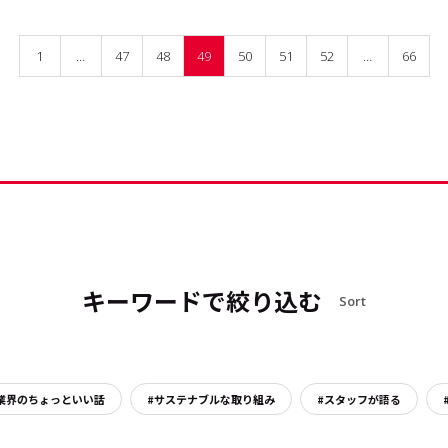
1
…
47
48
49
50
51
52
…
66
キーワードで絞り込む
Sort
業界のちょっといい話
#サステナブルな取り組み
#スタッフが語る