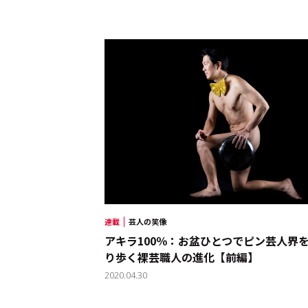
連載
芸人の笑像
アキラ100％：お盆ひとつでピン芸人界
り歩く裸芸職人の進化【前編】
2020.04.30