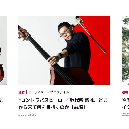
連載
アーティスト・プロファイル
連載
こ
“コントラバスヒーロー”地代所 悠は、どこ
や
から来て何を目指すのか【前編】
イ
2020.03.30
202