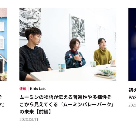
キーワー
#エンタ
連載
Kids Lab.
初
そ
ムーミンの物語が伝える普遍性や多様性――そ
PA
#サステ
ク』
こから見えてくる『ムーミンバレーパーク』
202
の未来【前編】
#リクル
2020.03.11