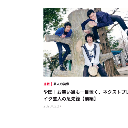
連載
芸人の笑像
や団：お笑い通も一目置く、ネクストブ
イク芸人の急先鋒【前編】
2020.03.27