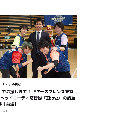
Zboyzの挑戦
力で応援します！ 『アースフレンズ東京
』ヘッドコーチ×応援隊『Zboyz』の熱血
談【前編】
0.04.01