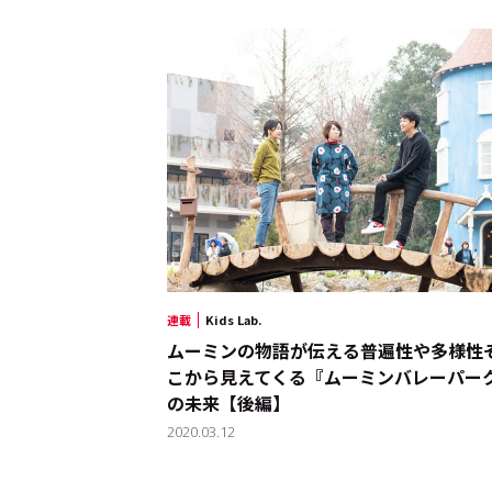
トップ
Top
記事一覧
Articles
連載
Kids Lab.
連載一覧
Series
ムーミンの物語が伝える普遍性や多様性――
こから見えてくる『ムーミンバレーパー
の未来【後編】
Cocotameとは
About
2020.03.12