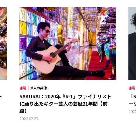
サイトご利用にあたって
お問い合わせ
Cookie Settings
連載
芸人の笑像
連載
ト
SAKURAI：2020年『R-1』ファイナリスト
『S
に踊り出たギター芸人の芸歴21年間【前
ー
編】
202
2020.02.27