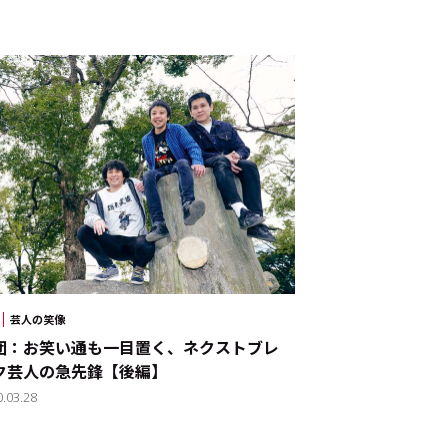
芸人の笑像
団：お笑い通も一目置く、ネクストブレ
ク芸人の急先鋒【後編】
0.03.28