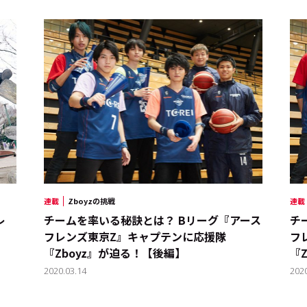
連載
Zboyzの挑戦
連載
レ
チームを率いる秘訣とは？ Bリーグ『アース
チ
フレンズ東京Z』キャプテンに応援隊
フ
『Zboyz』が迫る！【後編】
『
2020.03.14
202