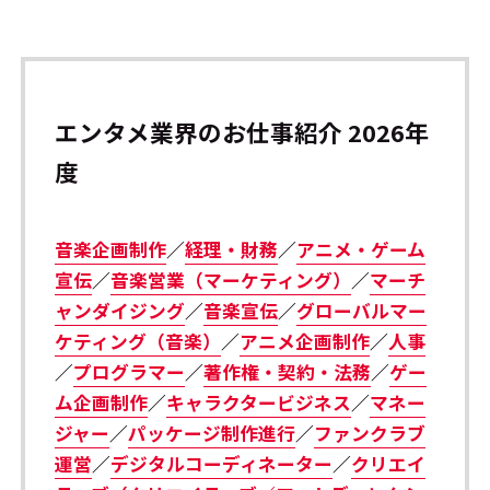
エンタメ業界のお仕事紹介 2026年
度
音楽企画制作
／
経理・財務
／
アニメ・ゲーム
宣伝
／
音楽営業（マーケティング）
／
マーチ
ャンダイジング
／
音楽宣伝
／
グローバルマー
ケティング（音楽）
／
アニメ企画制作
／
人事
／
プログラマー
／
著作権・契約・法務
／
ゲー
ム企画制作
／
キャラクタービジネス
／
マネー
ジャー
／
パッケージ制作進行
／
ファンクラブ
運営
／
デジタルコーディネーター
／
クリエイ