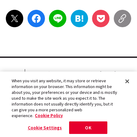
エンタメ業界のお仕事紹介
連載
When you visit any website, it may store or retrieve
ソニーミュージックグル
information on your browser. This information might be
about you, your preferences or your device and is mostly
ープ採用情報
used to make the site work as you expect it to. The
次の記事
information does not usually directly identify you, but it
can give you a more personalized web
クリエイティブ（空間設計／
experience.
Cookie Policy
企画）：エンタメ空間のコン
Cookie Settings
OK
セプト設計から施工までを行