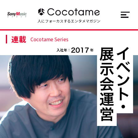
JP
EN
人にフォーカスするエンタメマガジン
連載
トップ
Top
Cocotame Series
記事一覧
Articles
連載一覧
Series
Cocotameとは
About