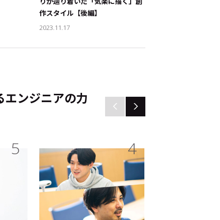
りが辿り着いた「気楽に描く」創
りが辿り着いた「気
作スタイル【後編】
作スタイル【前編】
2023.11.17
2023.11.16
るエンジニアの力
5
4
ド：
ート
#サステナビリティ