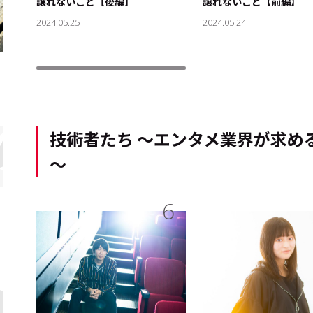
譲れないこと【後編】
譲れないこと【前編】
2024.05.25
2024.05.24
技術者たち ～エンタメ業界が求め
～
6
キーワー
#リクル