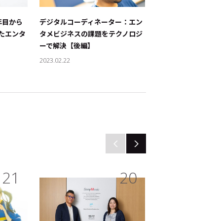
ジネス
#キャラクタービジネス
年目から
デジタルコーディネーター：エン
デジタルコーディネ
したエンタ
タメビジネスの課題をテクノロジ
タメビジネスの課題
ーで解決【後編】
ーで解決【前編】
2023.02.22
2023.02.21
JP
EN
21
20