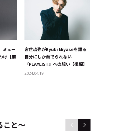
、ミュー
宮世琉弥がRyubi Miyaseを語る――
宮世琉弥がRyubi Miy
わけ【前
自分にしか奏でられない
自分にしか奏でられ
『PLAYLIST』への想い【後編】
『PLAYLIST』へ
2024.04.19
2024.04.18
ること～