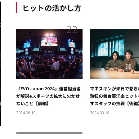
ヒットの活かし方
22
『EVO Japan 2024』運営担当者
マネスキンが来日で巻き
が解説――eスポーツの拡大に欠かせ
熱狂の舞台裏――洋楽ヒッ
ないこと【前編】
すスタッフの挑戦【後編
2024.06.19
2024.03.18