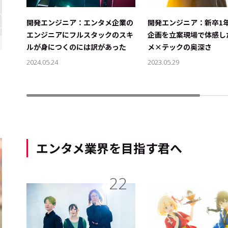
#音楽ビ
開発エンジニア：エンタメ企業の
開発エンジニア：新卒1
#アニメ
エンジニアにフルスタックのスキ
企画を立案――現場で体感
ルが身につくのには訳があった
メ×テックの奥深さ
2024.05.24
2023.05.29
サイトご利用にあたって
お問い合わせ
Cookie Settings
エンタメ業界を目指す君へ
22