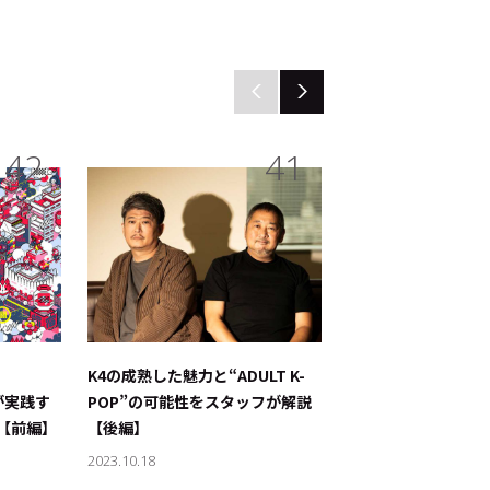
42
41
K4の成熟した魅力と“ADULT K-
K4の成熟した魅力と“A
』が実践す
POP”の可能性をスタッフが解説
POP”の可能性をス
【前編】
【後編】
【前編】
2023.10.18
2023.10.17