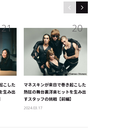
21
20
起こした
マネスキンが来日で巻き起こした
『monogatary.
トを生み出
熱狂の舞台裏――洋楽ヒットを生み出
里×『image』─
】
すスタッフの挑戦【前編】
ストが広げる音楽と
【後編】
2024.03.17
2023.07.19