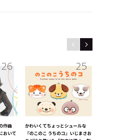
26
25
の作曲
かわいくてちょっとシュールな
かわいくてちょっと
において
『のこのこ うちのコ』いじまさお
『のこのこ うちの