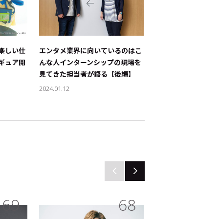
楽しい仕
エンタメ業界に向いているのはこ
エンタメ業界に向い
ィギュア開
んな人――インターンシップの現場を
んな人――インターン
見てきた担当者が語る【後編】
見てきた担当者が語
2024.01.12
2024.01.11
69
68